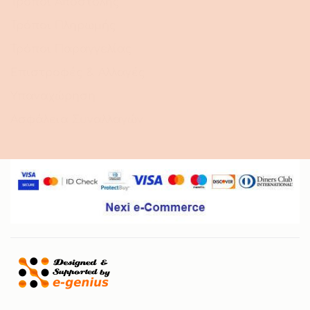
Τρόποι Αποστολής
Τρόποι Πληρωμής
Τρόποι Παραγγελίας
Επιστροφές & Αλλαγές
Υπαναχώρηση
Ασφάλεια Συναλλαγών