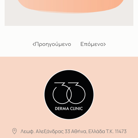
Προηγούμενο
Επόμενο
Λεωφ. Αλεξάνδρας 33 Αθήνα, Ελλάδα T.K. 11473