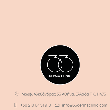
Λεωφ. Αλεξάνδρας 33 Αθήνα, Ελλάδα T.K. 11473
+30 210 64 51 910
info@33dermaclinic.com