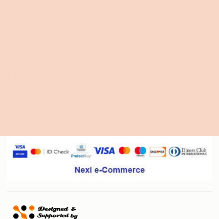
Τρόποι Αποστολής
Τρόποι Πληρωμής
Τρόποι Παραγγελίας
Επιστροφές & Αλλαγές
Υπαναχώρηση
Ασφάλεια Συναλλαγών