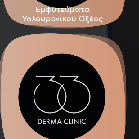
Εμφυτεύματα
Υαλουρονικού Οξέος