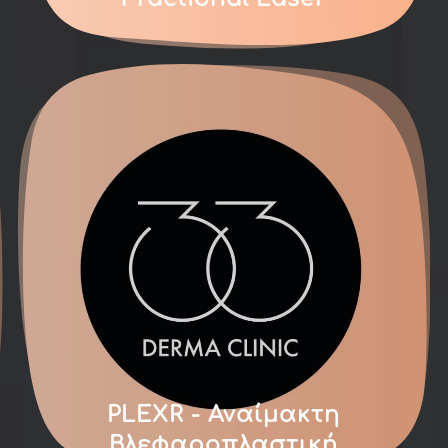
PLEXR - Αναίμακτη
Βλεφαροπλαστική