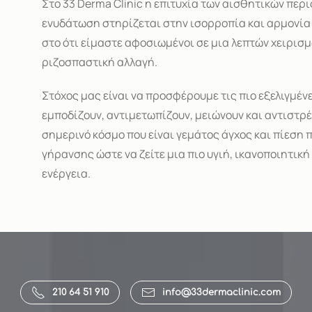
Στο 33 Derma Clinic η επιτυχία των αισθητικών περ
ενυδάτωση στηρίζεται στην ισορροπία και αρμονία 
στο ότι είμαστε αφοσιωμένοι σε μια λεπτών χειρισ
ριζοσπαστική αλλαγή.
Στόχος μας είναι να προσφέρουμε τις πιο εξελιγμέ
εμποδίζουν, αντιμετωπίζουν, μειώνουν και αντιστρ
σημερινό κόσμο που είναι γεμάτος άγχος και πίεσ
γήρανσης ώστε να ζείτε μια πιο υγιή, ικανοποιητική
ενέργεια.
210 64 51 910
info@33dermaclinic.com