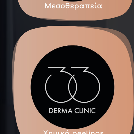
Μεσοθεραπεία
Χημικά peelings