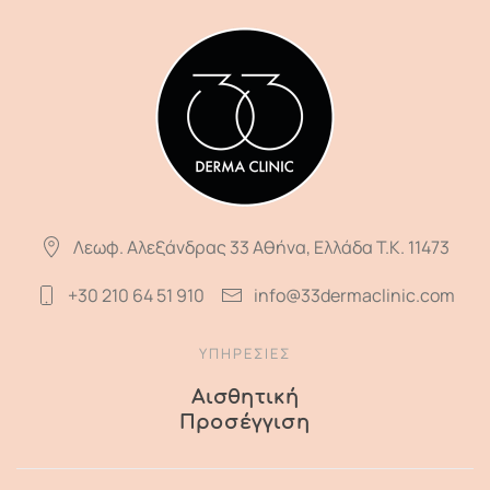
Λεωφ. Αλεξάνδρας 33 Αθήνα, Ελλάδα T.K. 11473
+30 210 64 51 910
info@33dermaclinic.com
ΥΠΗΡΕΣΙΕΣ
Αισθητική
Προσέγγιση