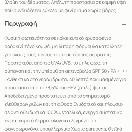
βλάβη του δέρματος. Απόλυτη προστασία σε κομψή υφή
που συνδυάζεται εύκολα με φινίρισμα χωρίς βάρος.
Περιγραφή
Φυσική φωτεινότητα σε κολακευτικό χρυσαφένιο
ροδακινί τόνο Κομψή, μη λιπαρή φόρμουλα κατάλληλη
για όλους τους τόνους και τους τύπους δέρματος
Προστατεύει από τις UVA/UVB, το μπλε φως, τη
ρύπανση και την υπέρυθρη ακτινοβολία SPF 50 / PA ++++
; Ανθεκτικό στο νερό/ιδρώτα: 40 λεπτά Δοκιμασμένο για
προστασία από το 78,5% του HEV (μπλε) φωτός
Αποδεδειγμένα προστατεύει από το σχηματισμό
ελεύθερων ριζών και τη φθορά Ενυδατικό και πλούσιο
σε αντιοξειδωτικά 100% μεταλλικά, ενεργά συστατικά
χωρίς χημικά Δερματολογικά ελεγμένο, μη
φαγεσωρογόνο, υποαλλεργικό Χωρίς parabens, θειϊκά