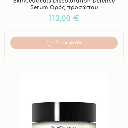
SkinCeuticals Discoloration Defence
Serum Oρός προσώπου
112,00 €
Στο καλάθι