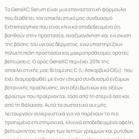
Το GeneXC Serum είναι μια επαναστατική φόρμουλα
που διαθέτει τον αποκλειστικό μας συνδυασμό
Extremozymes που είναι κλινικά αποδεδειγμένο ότι
βοηθούν στην προστασία, αναζωογόνηση και ενίσχυση
της βάσης του υγιούς δέρματος, ενώ υποστηρίζουν
πολυεπίπεδη προστασία και μακροπρόθεσμες ορατές
βελτιώσεις. Ο ορός GeneXC περιέχει 20% της
αποκλειστικής μας Βιταμίνης C (L-Ασκορβικό Οξύ). που
έχει διαμορφωθεί με έναν ισχυρό συνδυασμό ενζύμων
βοτανικής προέλευσης, αντιοξειδωτικών και οξέων
φρούτων που προέρχονται τόσο από τη στεριά όσο και
από τη θάλασσα. Αυτά τα συστατικά αιχ μής
λειτουργούν συνεργιστικά για να παρέχουν τα πιο
προηγμένα επιστημονικά, κλινικά αποδεδειγμένα οφέλη,
βελτιώνοντας την όψη των λεπτών γραμμών και ρυτίδων